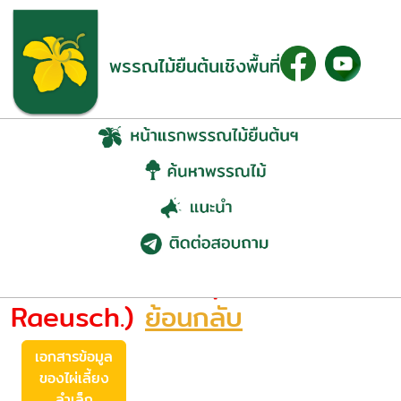
พรรณไม้ยืนต้นเชิงพื้นที่
ไผ่เลี้ยง ลำเล็ก
(Bambusa multiplex (Lour.)
Raeusch.)
ย้อนกลับ
เอกสารข้อมูล
ของไผ่เลี้ยง
ลำเล็ก