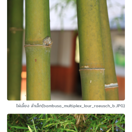
ไผ่เลี้ยง ลำเล็ก(bambusa_multiplex_lour_raeusch_b.JPG)