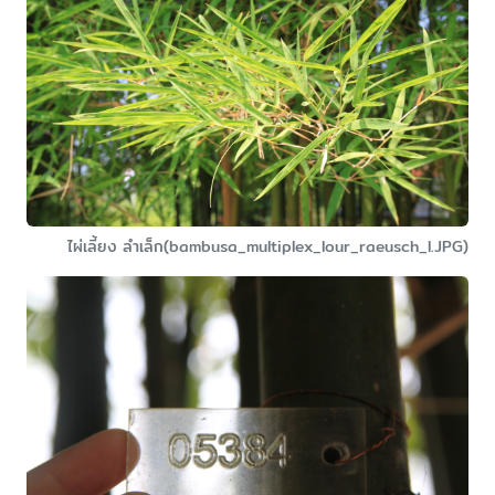
ไผ่เลี้ยง ลำเล็ก(bambusa_multiplex_lour_raeusch_l.JPG)