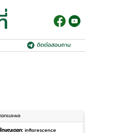
ี่
ดอกเเละผล
ลักษณะดอก:
inflorescence