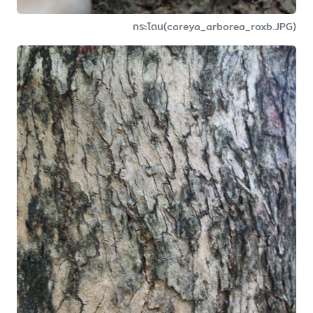
กระโดน(careya_arborea_roxb.JPG)