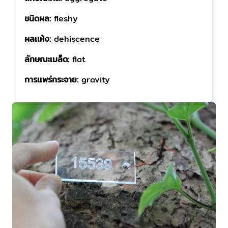
ชนิดผล:
fleshy
ผลเเห้ง:
dehiscence
ลักษณะเมล็ด:
flat
การเเพร่กระจาย:
gravity