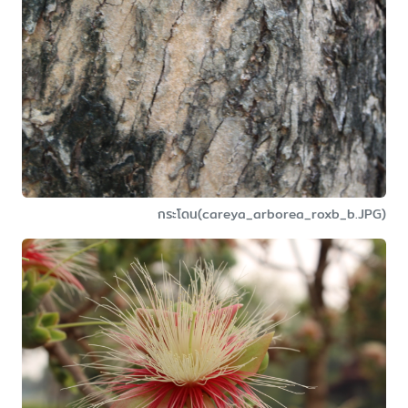
กระโดน(careya_arborea_roxb_b.JPG)