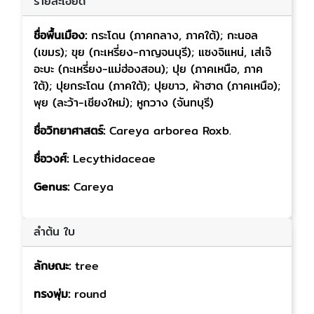
รายละเอียด
ชื่อพื้นเมือง:
กระโดน (ภาคกลาง, ภาคใต้); กะนอล
(เขมร); ขุย (กะเหรี่ยง-กาญจนบุรี); แซงจิแหน่, เส่เจ๊
อะบะ (กะเหรี่ยง-แม่ฮ่องสอน); ปุย (ภาคเหนือ, ภาค
ใต้); ปุยกระโดน (ภาคใต้); ปุยขาว, ผ้าฮาด (ภาคเหนือ);
พุย (ละว้า-เชียงใหม่); หูกวาง (จันทบุรี)
ชื่อวิทยาศาสตร์:
Careya arborea Roxb.
ชื่อวงศ์:
Lecythidaceae
Genus:
Careya
ลำต้น ใบ
ลักษณะ:
tree
ทรงพุ่ม:
round