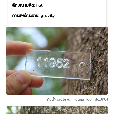
ลักษณะเมล็ด:
flat
การเเพร่กระจาย:
gravity
กุ่มน้ำ(crateva_magna_lour_dc.JPG)