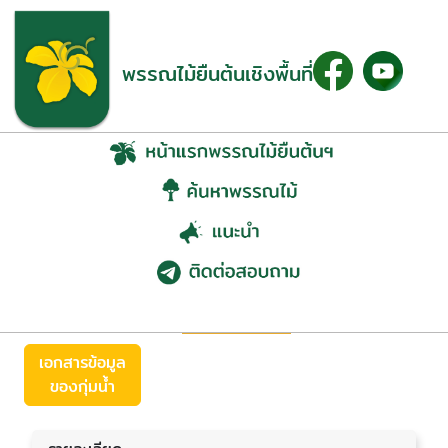
พรรณไม้ยืนต้นเชิงพื้นที่
กุ่มน้ำ (Crateva magna
(Lour.) DC.)
ย้อนกลับ
เอกสารข้อมูล
ของกุ่มน้ำ