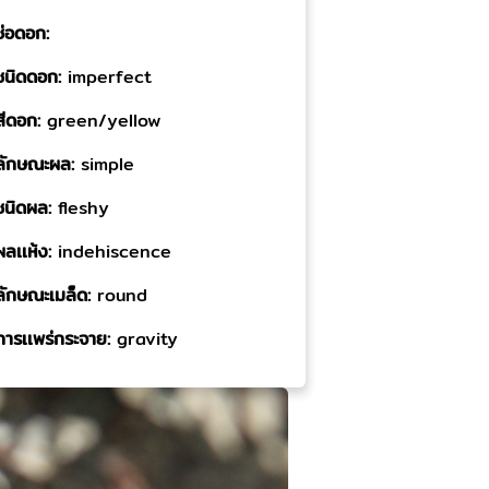
ช่อดอก:
ชนิดดอก:
imperfect
สีดอก:
green/yellow
ลักษณะผล:
simple
ชนิดผล:
fleshy
ผลเเห้ง:
indehiscence
ลักษณะเมล็ด:
round
การเเพร่กระจาย:
gravity