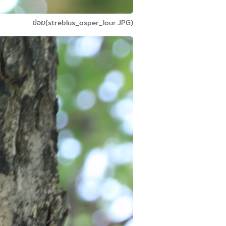
ข่อย(streblus_asper_lour.JPG)