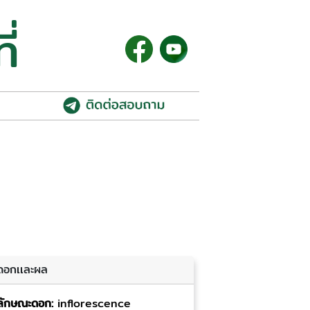
ี่
ดอกเเละผล
ลักษณะดอก:
inflorescence