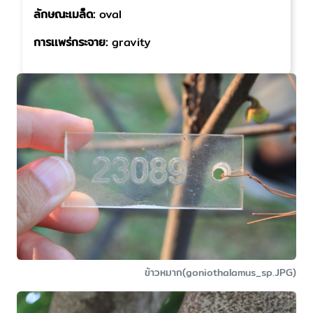
ลักษณะเมล็ด:
oval
การเเพร่กระจาย:
gravity
ข้าวหมาก(goniothalamus_sp.JPG)