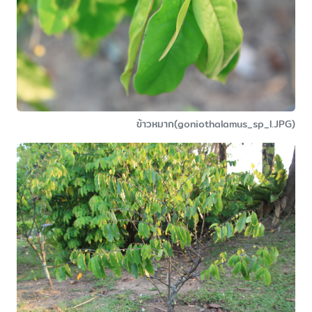
ข้าวหมาก(goniothalamus_sp_l.JPG)