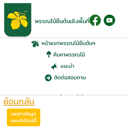
พรรณไม้ยืนต้นเชิงพื้นที่
จำปีปาร์ตี้ (Magnolia
maudiae var. platypetala)
ย้อนกลับ
เอกสารข้อมูล
ของจำปีปาร์ตี้