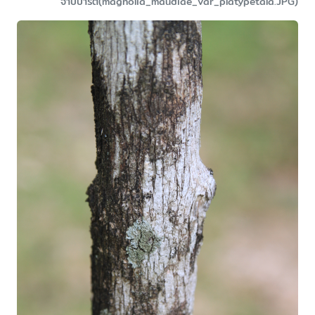
จำปีปาร์ตี้(magnolia_maudiae_var_platypetala.JPG)