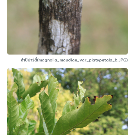
จำปีปาร์ตี้(magnolia_maudiae_var_platypetala_b.JPG)