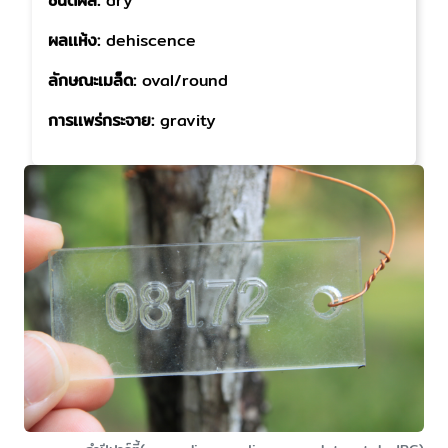
ชนิดผล:
dry
ผลเเห้ง:
dehiscence
ลักษณะเมล็ด:
oval/round
การเเพร่กระจาย:
gravity