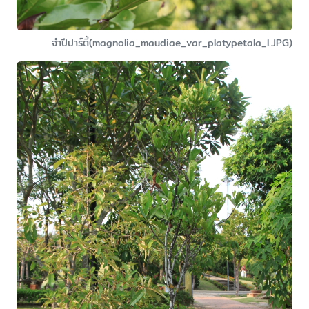
จำปีปาร์ตี้(magnolia_maudiae_var_platypetala_l.JPG)