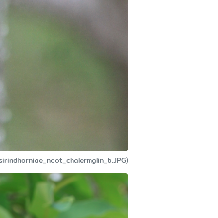
_sirindhorniae_noot_chalermglin_b.JPG)