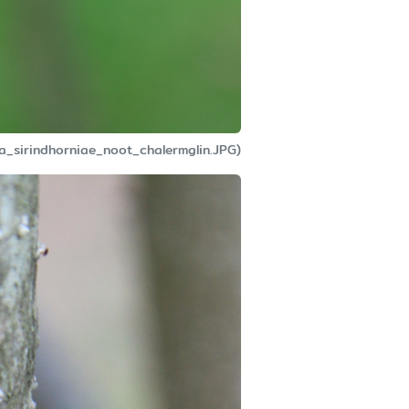
lia_sirindhorniae_noot_chalermglin.JPG)