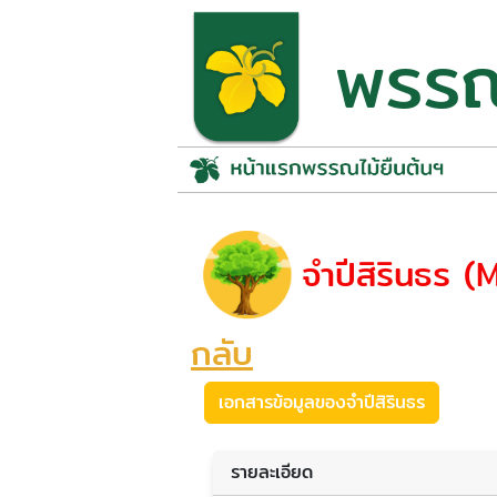
พรรณไ
จำปีสิรินธร 
กลับ
เอกสารข้อมูลของจำปีสิรินธร
รายละเอียด