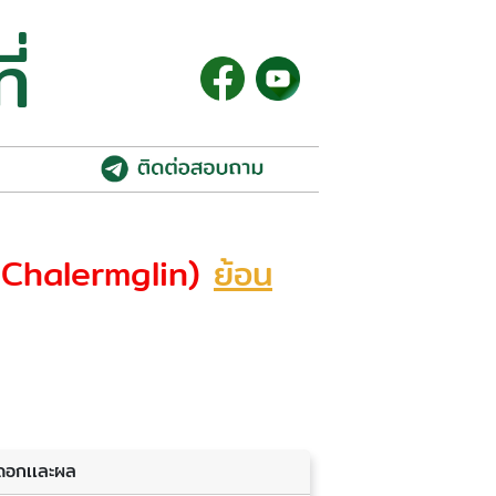
ี่
& Chalermglin)
ย้อน
ดอกเเละผล