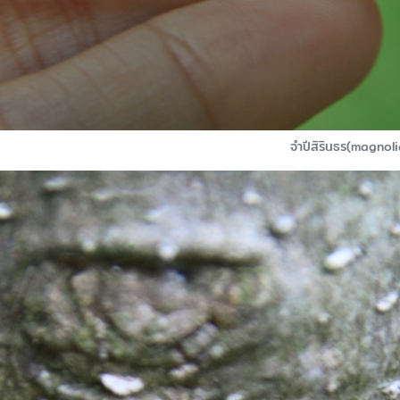
จำปีสิรินธร(magno