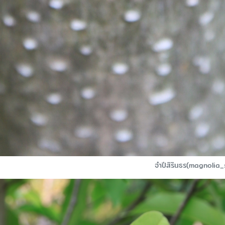
จำปีสิรินธร(magnolia