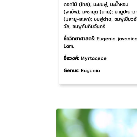
ดอกไม้ (ไทย); มะชมพู่, มะน้ำหอม
(พายัพ); มะชามุต (น่าน); ยามูปะนาว
(มลายู-ยะลา); ชมพู่ด่าง, ชมพู่เขียวอ
วัล, ชมพู่ทับทิมจันทร์
ชื่อวิทยาศาสตร์:
Eugenia javanic
Lam.
ชื่อวงศ์:
Myrtaceae
Genus:
Eugenia