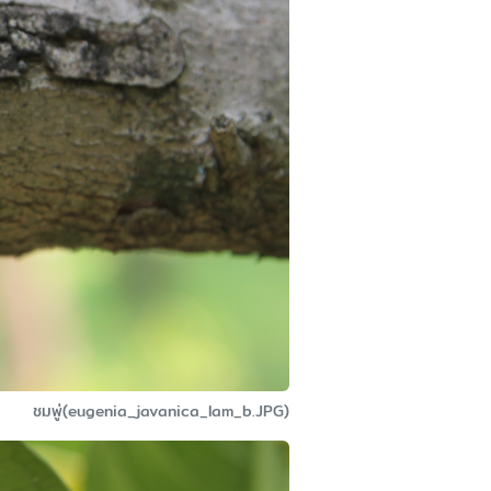
ชมพู่(eugenia_javanica_lam_b.JPG)