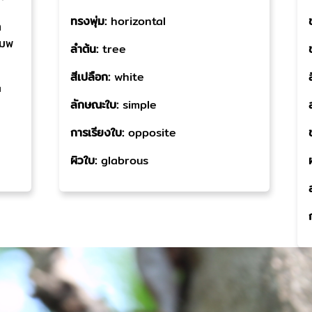
ทรงพุ่ม:
horizontal
า
ัมพ
ลำต้น:
tree
สีเปลือก:
white
a
ลักษณะใบ:
simple
การเรียงใบ:
opposite
ผิวใบ:
glabrous