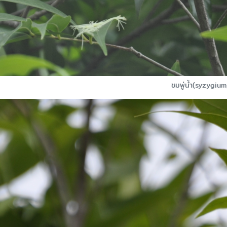
ชมพู่น้ำ(syzygi