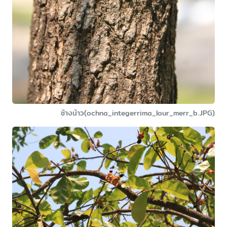
ช้างน้าว(ochna_integerrima_lour_merr_b.JPG)