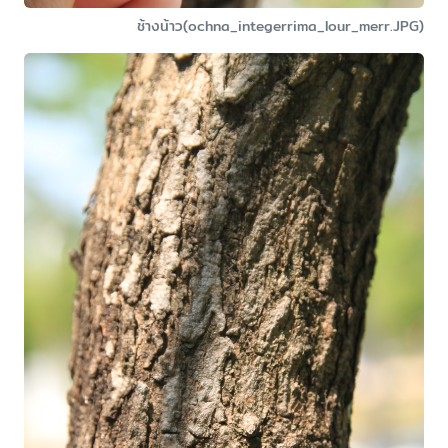
ช้างน้าว(ochna_integerrima_lour_merr.JPG)