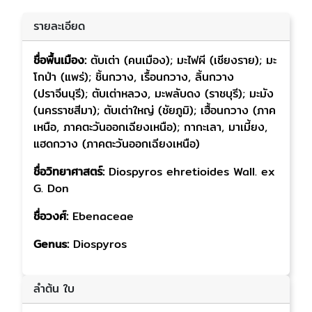
รายละเอียด
ชื่อพื้นเมือง:
ตับเต่า (คนเมือง); มะไฟผี (เชียงราย); มะ
โกป่า (แพร่); ชิ้นกวาง, เรื้อนกวาง, ลิ้นกวาง
(ปราจีนบุรี); ตับเต่าหลวง, มะพลับดง (ราชบุรี); มะมัง
(นครราชสีมา); ตับเต่าใหญ่ (ชัยภูมิ); เฮื้อนกวาง (ภาค
เหนือ, ภาคตะวันออกเฉียงเหนือ); กากะเลา, มาเมี้ยง,
แฮดกวาง (ภาคตะวันออกเฉียงเหนือ)
ชื่อวิทยาศาสตร์:
Diospyros ehretioides Wall. ex
G. Don
ชื่อวงศ์:
Ebenaceae
Genus:
Diospyros
ลำต้น ใบ