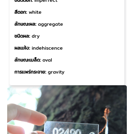
ชนิดดอก:
imperfect
สีดอก:
white
ลักษณะผล:
aggregate
ชนิดผล:
dry
ผลเเห้ง:
indehiscence
ลักษณะเมล็ด:
oval
การเเพร่กระจาย:
gravity