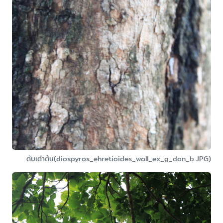
ตับเต่าต้น(diospyros_ehretioides_wall_ex_g_don_b.JPG)