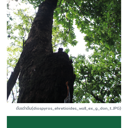
ตับเต่าต้น(diospyros_ehretioides_wall_ex_g_don_t.JPG)