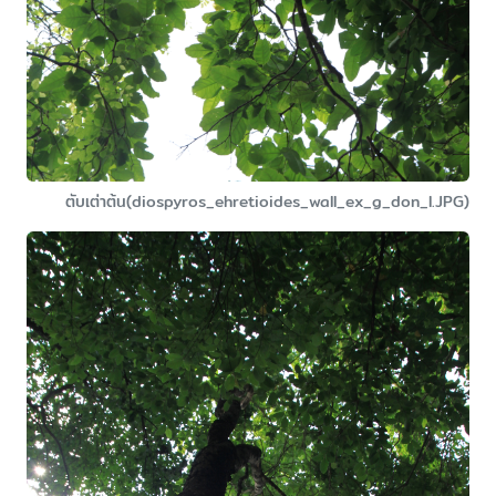
ตับเต่าต้น(diospyros_ehretioides_wall_ex_g_don_l.JPG)