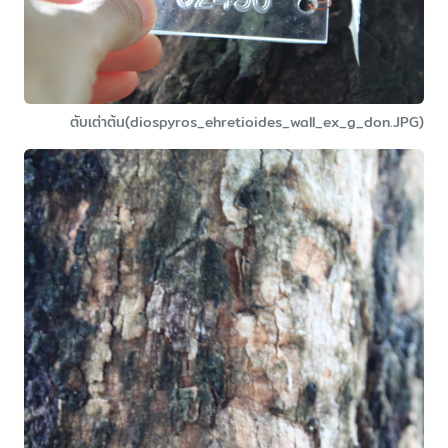
ตับเต่าต้น(diospyros_ehretioides_wall_ex_g_don.JPG)