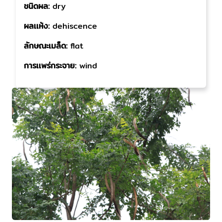
ชนิดผล:
dry
ผลเเห้ง:
dehiscence
ลักษณะเมล็ด:
flat
การเเพร่กระจาย:
wind