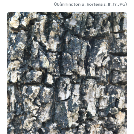
ปีบ(millingtonia_hortensis_lf_fr.JPG)