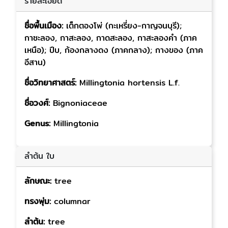
รายละเอียด
ชื่อพื้นเมือง:
เต็กตองโพ่ (กะเหรี่ยง-กาญจนบุรี);
กาซะลอง, กาสะลอง, กาดสะลอง, กาสะลองคำ (ภาค
เหนือ); ปีบ, ก้องกลางดง (ภาคกลาง); กางของ (ภาค
อีสาน)
ชื่อวิทยาศาสตร์:
Millingtonia hortensis L.f.
ชื่อวงศ์:
Bignoniaceae
Genus:
Millingtonia
ลำต้น ใบ
ลักษณะ:
tree
ทรงพุ่ม:
columnar
ลำต้น:
tree