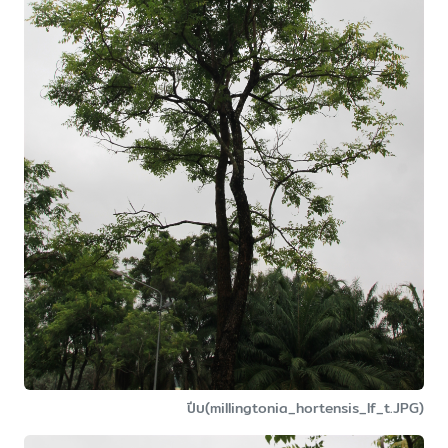
ปีบ(millingtonia_hortensis_lf_t.JPG)