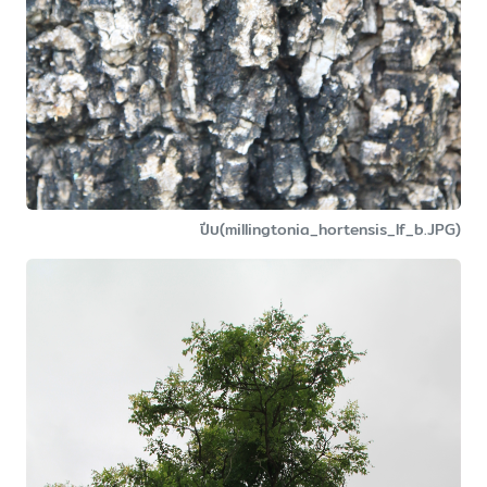
ปีบ(millingtonia_hortensis_lf_b.JPG)