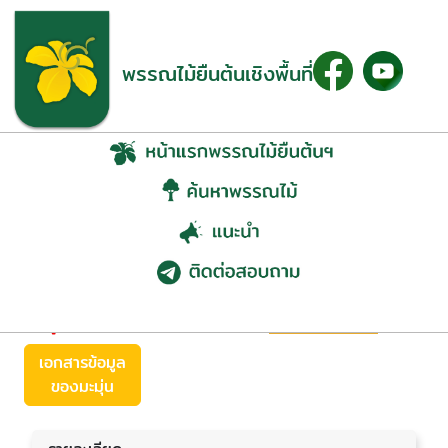
พรรณไม้ยืนต้นเชิงพื้นที่
มะมุ่น (Elaeocarpus
stipularis Blume)
ย้อนกลับ
เอกสารข้อมูล
ของมะมุ่น