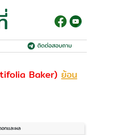
ี่
tifolia Baker)
ย้อน
ดอกเเละผล