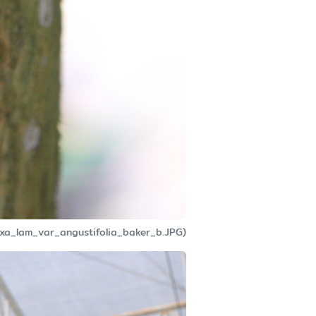
lexa_lam_var_angustifolia_baker_b.JPG)