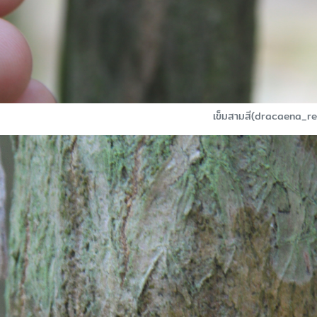
เข็มสามสี(dracaena_r