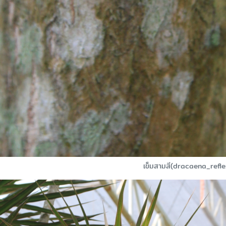
เข็มสามสี(dracaena_ref