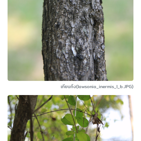
เทียนกิ่ง(lawsonia_inermis_l_b.JPG)