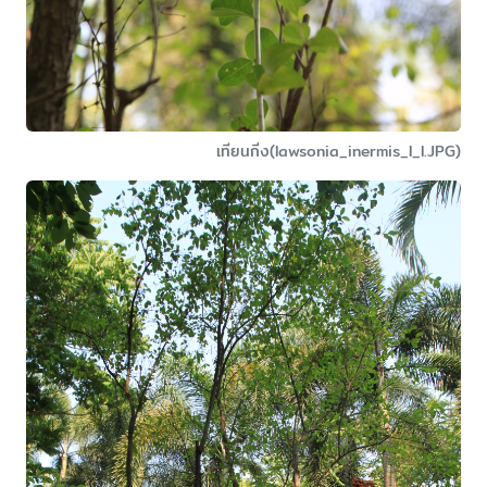
เทียนกิ่ง(lawsonia_inermis_l_l.JPG)