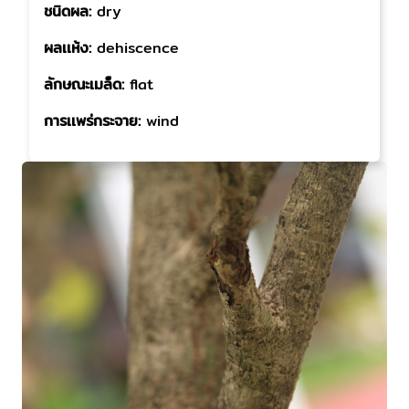
ชนิดผล:
dry
ผลเเห้ง:
dehiscence
ลักษณะเมล็ด:
flat
การเเพร่กระจาย:
wind