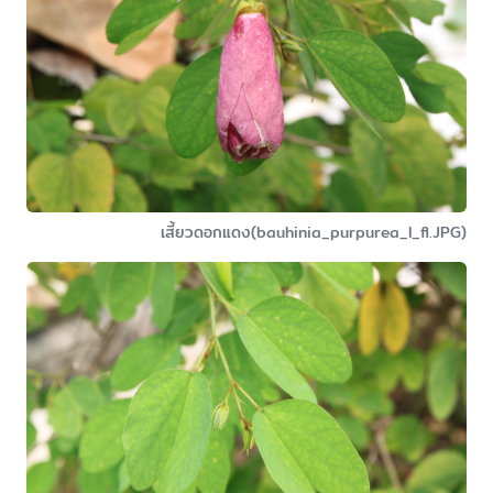
เสี้ยวดอกแดง(bauhinia_purpurea_l_fl.JPG)