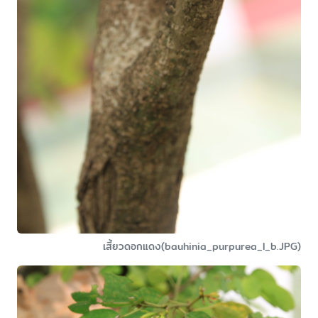
เสี้ยวดอกแดง(bauhinia_purpurea_l_b.JPG)