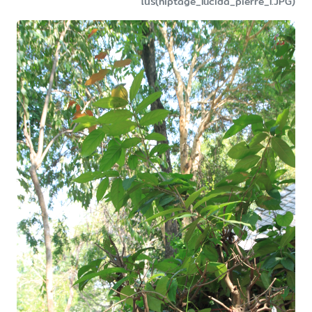
โนรี(hiptage_lucida_pierre_l.JPG)