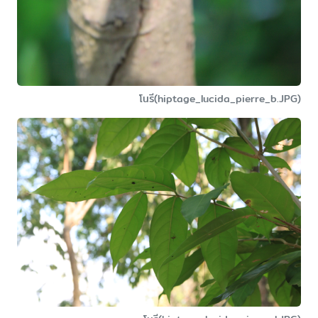
โนรี(hiptage_lucida_pierre_b.JPG)