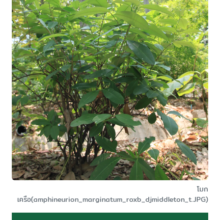
โมก
เครือ(amphineurion_marginatum_roxb_djmiddleton_t.JPG)