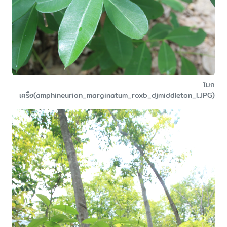
โมก
เครือ(amphineurion_marginatum_roxb_djmiddleton_l.JPG)