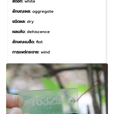
สีดอก:
white
ลักษณะผล:
aggregate
ชนิดผล:
dry
ผลเเห้ง:
dehiscence
ลักษณะเมล็ด:
flat
การเเพร่กระจาย:
wind