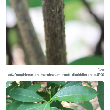
โมก
เครือ(amphineurion_marginatum_roxb_djmiddleton_b.JPG)