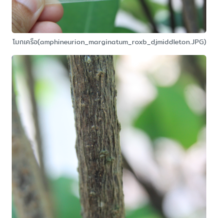
โมกเครือ(amphineurion_marginatum_roxb_djmiddleton.JPG)