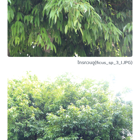
ไทรกวนอู(ficus_sp_3_l.JPG)