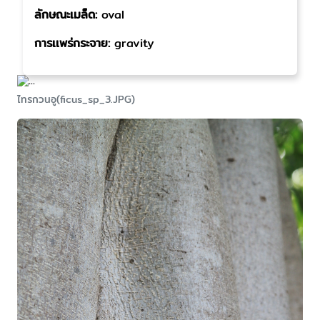
ลักษณะเมล็ด:
oval
การเเพร่กระจาย:
gravity
ไทรกวนอู(ficus_sp_3.JPG)