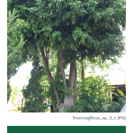
ไทรกวนอู(ficus_sp_3_t.JPG)