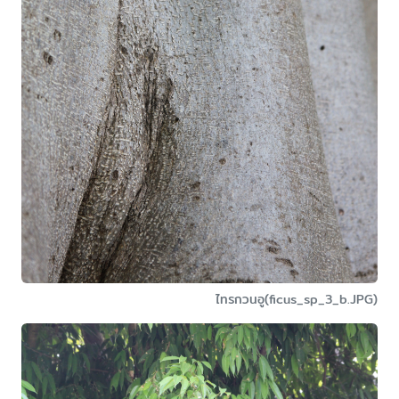
ไทรกวนอู(ficus_sp_3_b.JPG)